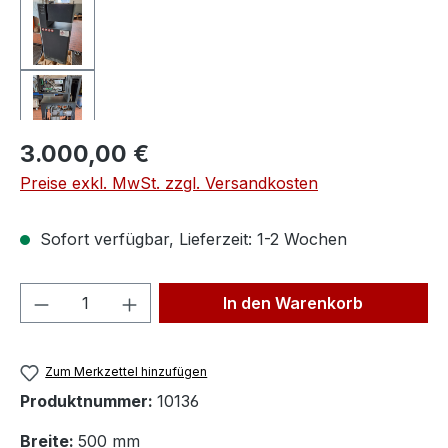
Regulärer Preis:
3.000,00 €
Preise exkl. MwSt. zzgl. Versandkosten
Sofort verfügbar, Lieferzeit: 1-2 Wochen
Produkt Anzahl: Gib den gewünschten We
In den Warenkorb
Zum Merkzettel hinzufügen
Produktnummer:
10136
Breite:
500 mm