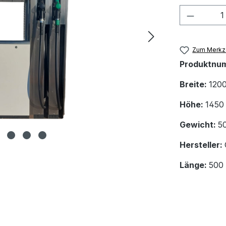
Produkt
Zum Merkze
Produktnu
Breite:
120
Höhe:
1450
Gewicht:
5
Hersteller:
Länge:
500