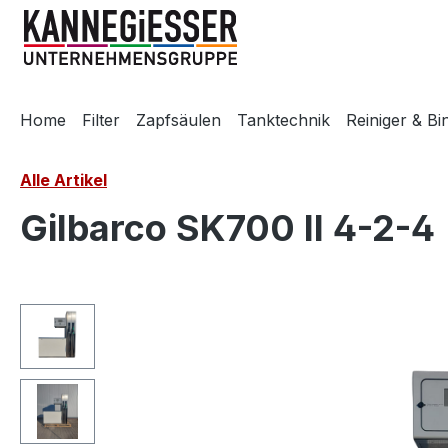
m Hauptinhalt springen
Zur Suche springen
Zur Hauptnavigation springen
Home
Filter
Zapfsäulen
Tanktechnik
Reiniger & Bi
Alle Artikel
Gilbarco SK700 II 4-2-4
Bildergalerie überspringen