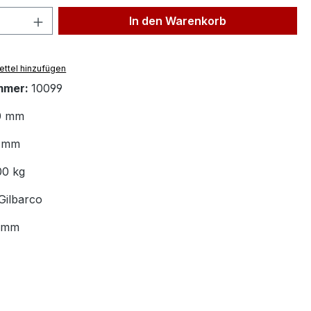
 Anzahl: Gib den gewünschten Wert ein 
In den Warenkorb
ttel hinzufügen
mmer:
10099
0 mm
 mm
00 kg
Gilbarco
 mm