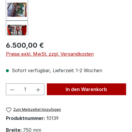
Regulärer Preis:
6.500,00 €
Preise exkl. MwSt. zzgl. Versandkosten
Sofort verfügbar, Lieferzeit: 1-2 Wochen
Produkt Anzahl: Gib den gewünschten We
In den Warenkorb
Zum Merkzettel hinzufügen
Produktnummer:
10139
Breite:
750 mm