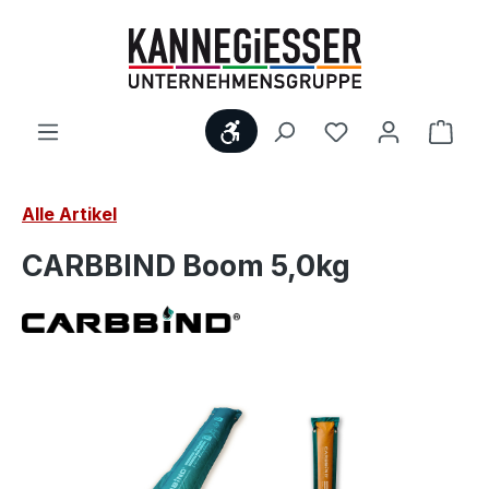
Zum Hauptinhalt springen
Werkzeugleiste anzeigen
Ware
Alle Artikel
CARBBIND Boom 5,0kg
Bildergalerie überspringen