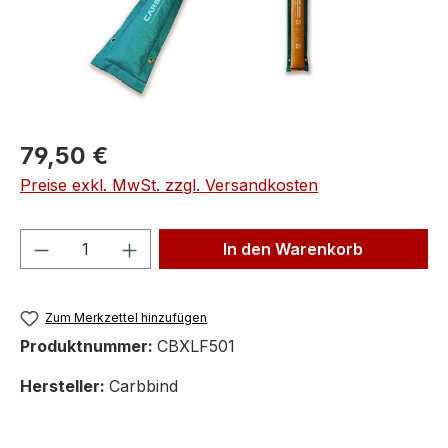
Regulärer Preis:
79,50 €
Preise exkl. MwSt. zzgl. Versandkosten
Produkt Anzahl: Gib den gewünschten We
In den Warenkorb
Zum Merkzettel hinzufügen
Produktnummer:
CBXLF501
Hersteller:
Carbbind